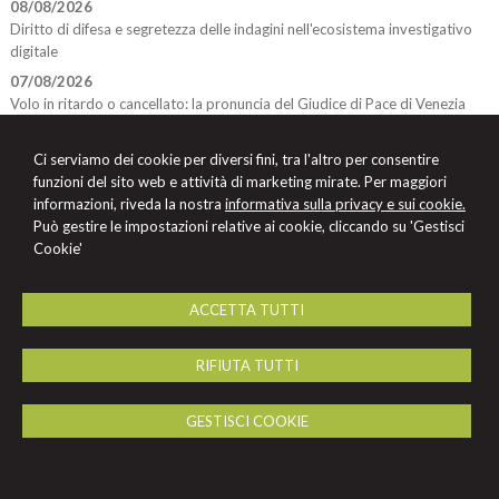
08/08/2026
Diritto di difesa e segretezza delle indagini nell'ecosistema investigativo
digitale
07/08/2026
Volo in ritardo o cancellato: la pronuncia del Giudice di Pace di Venezia
07/08/2026
AI Act: ok definitivo ai decreti su governance e attività di polizia. Il Cdm
Ci serviamo dei cookie per diversi fini, tra l'altro per consentire
vara la riforma del sistema 231
funzioni del sito web e attività di marketing mirate. Per maggiori
informazioni, riveda la nostra
informativa sulla privacy e sui cookie.
Può gestire le impostazioni relative ai cookie, cliccando su 'Gestisci
Cookie'
STUDIO LEGALE CELIA - VERONESI
Via Grimandi, 7 -
Anzola dell'Emilia
40011
,
BO
Tel.
051/5873624
Fax
051/0393280
ACCETTA TUTTI
© 2026 Copyright Studio Legale Teresa Celia. Tutti i diritti riservati | P.IVA
02442511206 |
Gestisci Cookie
-
Sitemap
-
Privacy
-
Cookie Policy
-
Credits
RIFIUTA TUTTI
GESTISCI COOKIE