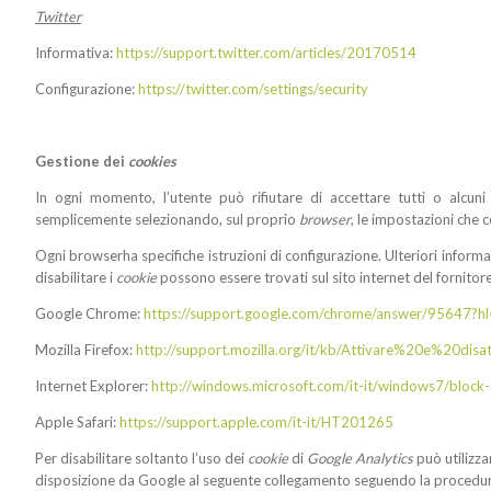
Twitter
Informativa:
https://support.twitter.com/articles/20170514
Configurazione:
https://twitter.com/settings/security
Gestione dei
cookies
In ogni momento, l’utente può rifiutare di accettare tutti o alcun
semplicemente selezionando, sul proprio
browser
, le impostazioni che c
Ogni browserha specifiche istruzioni di configurazione. Ulteriori informa
disabilitare i
cookie
possono essere trovati sul sito internet del fornitor
Google Chrome:
https://support.google.com/chrome/answer/95647?hl
Mozilla Firefox:
http://support.mozilla.org/it/kb/Attivare%20e%20dis
Internet Explorer:
http://windows.microsoft.com/it-it/windows7/block-
Apple Safari:
https://support.apple.com/it-it/HT201265
Per disabilitare soltanto l’uso dei
cookie
di
Google Analytics
può utilizz
disposizione da Google al seguente collegamento seguendo la procedu