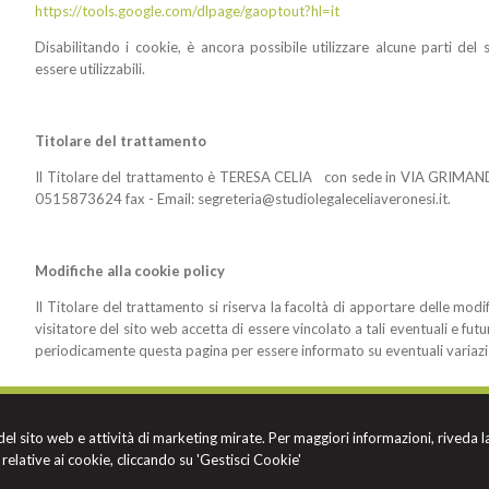
https://tools.google.com/dlpage/gaoptout?hl=it
Disabilitando i cookie, è ancora possibile utilizzare alcune parti de
essere utilizzabili.
Titolare del trattamento
Il Titolare del trattamento è TERESA CELIA con sede in VIA GRIMAN
0515873624 fax - Email: segreteria@studiolegaleceliaveronesi.it.
Modifiche alla cookie policy
Il Titolare del trattamento si riserva la facoltà di apportare delle modi
visitatore del sito web accetta di essere vincolato a tali eventuali e futu
periodicamente questa pagina per essere informato su eventuali variazi
 - VERONESI
BO
 del sito web e attività di marketing mirate. Per maggiori informazioni, riveda l
relative ai cookie, cliccando su 'Gestisci Cookie'
 Tutti i diritti riservati | P.IVA 02442511206 |
Gestisci Cookie
-
Sitemap
-
Privacy
-
Coo