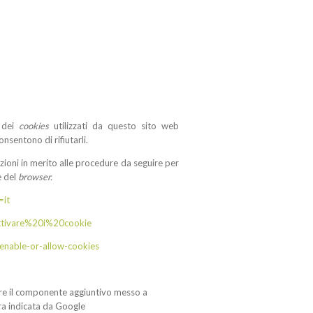
i dei
cookies
utilizzati da questo sito web
onsentono di rifiutarli.
zioni in merito alle procedure da seguire per
e del
browser.
=it
attivare%20i%20cookie
enable-or-allow-cookies
are il componente aggiuntivo messo a
ra
indicata da Google