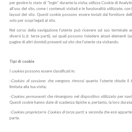
per gestire lo stato di “login” durante la visita; utilizza Cookie di Analyt
all’uso del sito, come i contenuti visitati e le funzionalità utilizzate, co
layout del sito. Questi cookie possono essere inviati dal fornitore del
solo per scopi legati al sito.
Nel corso della navigazione l'utente può ricevere sul suo terminale a
diversi (c.d. terze parti), sui quali possono risiedere alcuni elementi (a
pagine di altri domini) presenti sul sito che l'utente sta visitando.
Tipi di cookie
I
cookies
possono essere classificati in:
-
Cookies di sessione
: che vengono rimossi quanto l’utente chiude il
limitata alla tua visita;
-
Cookies permanenti
: che rimangono nel dispositivo utilizzato per na
Questi cookie hanno date di scadenza tipiche e, pertanto, la loro durata 
-
Cookies proprietari
e
Cookies di terze parti
: a seconda che essi apparte
parte.