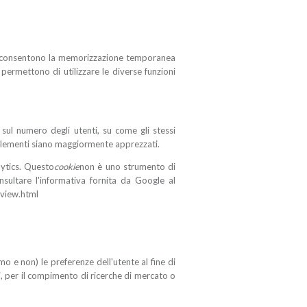
io consentono la memorizzazione temporanea
 permettono di utilizzare le diverse funzioni
 sul numero degli utenti, su come gli stessi
o elementi siano maggiormente apprezzati.
lytics. Questo
cookie
non è uno strumento di
onsultare l'informativa fornita da Google al
erview.html
mo e non) le preferenze dell'utente al fine di
i, per il compimento di ricerche di mercato o