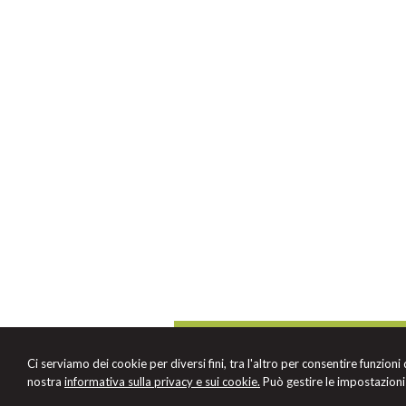
STUDIO LEGALE CELIA
Via Grimandi, 7 -
Anzola dell'Emilia
40011
,
Ci serviamo dei cookie per diversi fini, tra l'altro per consentire funzioni
Tel.
051/5873624
Fax
051/0393280
nostra
informativa sulla privacy e sui cookie.
Può gestire le impostazioni 
© 2026 Copyright Studio Legale Teresa Celia.