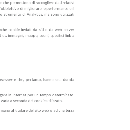
ics che permettono di raccogliere dati relativi
n l’obbiettivo di migliorare le performance e il
lo strumento di Analytics, ma sono utilizzati
nche cookie inviati da siti o da web server
d es. immagini, mappe, suoni, specifici link a
browser
e che, pertanto, hanno una durata
vigare in Internet per un tempo determinato.
varia a seconda del cookie utilizzato.
ngano al titolare del sito web o ad una terza