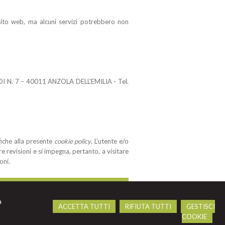
l sito web, ma alcuni servizi potrebbero non
DI N. 7 – 40011 ANZOLA DELL'EMILIA - Tel.
fiche alla presente
cookie policy
. L’utente e/o
re revisioni e si impegna, pertanto, a visitare
oni.
a
ACCETTA TUTTI
RIFIUTA TUTTI
GESTISCI
COOKIE
kie Policy
-
Credits