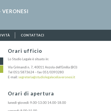
- VERONESI
IVITÀ
CONTATTACI
Orari ufficio
Lo Studio Legale è situato in:
Via Grimandi n. 7, 40011 Anzola dell’Emilia (BO)
Tel 051/5873624 – fax 051/0393280
E-mail:
segreteria@studiolegaleceliaveronesi.it
Orari di apertura
lunedì-giovedì: 9.00-13.00 14.00-18.00
venerdì: 9.00-15.00